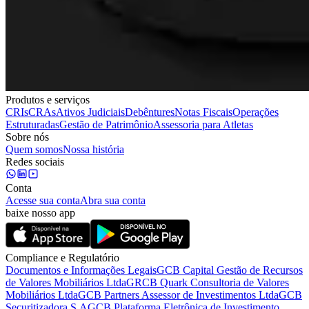
Produtos e serviços
CRIs
CRAs
Ativos Judiciais
Debêntures
Notas Fiscais
Operações
Estruturadas
Gestão de Patrimônio
Assessoria para Atletas
Sobre nós
Quem somos
Nossa história
Redes sociais
Conta
Acesse sua conta
Abra sua conta
baixe nosso app
Compliance e Regulatório
Documentos e Informações Legais
GCB Capital Gestão de Recursos
de Valores Mobiliários Ltda
GRCB Quark Consultoria de Valores
Mobiliários Ltda
GCB Partners Assessor de Investimentos Ltda
GCB
Securitizadora S.A
GCB Plataforma Eletrônica de Investimento