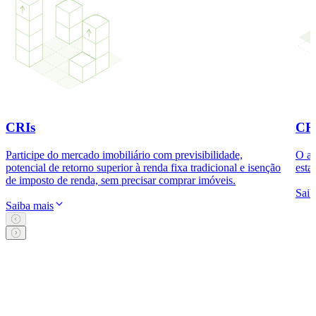
CRIs
CR
Participe do mercado imobiliário com previsibilidade,
O ag
potencial de retorno superior à renda fixa tradicional e isenção
esta
de imposto de renda, sem precisar comprar imóveis.
Saib
Saiba mais