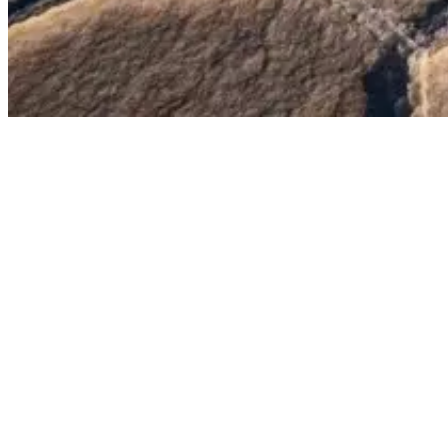
ZOOM IN
O que são operações
de Notas Fiscais?
Notas fiscais representam valores que uma empresa tem a receber de
seus clientes. Em vez de esperar o pagamento, ela pode antecipar
esse valor por meio de uma operação de crédito.
Na prática, você adianta o recurso à empresa e recebe juros pelo
tempo de espera.
Na GCB, cada operação é avaliada com análise de crédito,