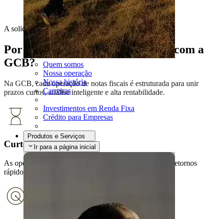
A solidez que nos permite ousar
Por que investir em Notas Fiscais com a
GCB?
Quem somos
Nossa operação
Nossa história
Na GCB, cada operação de notas fiscais é estruturada para unir
Carreiras
prazos curtos, análise inteligente e alta rentabilidade.
Investimentos em Renda Fixa
Crédito para Empresas
Produtos e Serviços
Curto prazo
Ir para a página inicial
As operações têm prazo médio de 35 dias, oferecendo retornos
rápidos para sua carteira.