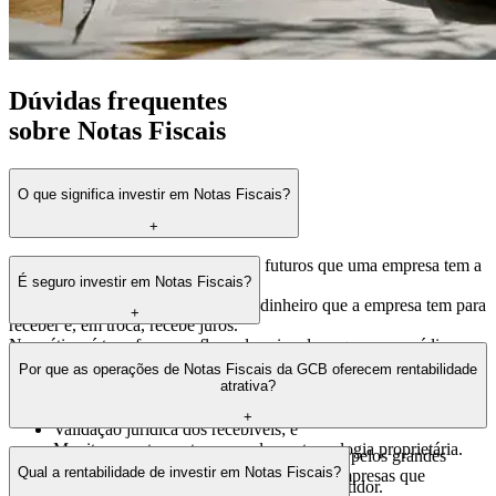
Dúvidas frequentes
sobre Notas Fiscais
O que significa investir em Notas Fiscais?
+
As notas fiscais representam valores futuros que uma empresa tem a
É seguro investir em Notas Fiscais?
receber de seus clientes.
Quando você investe, antecipa esse dinheiro que a empresa tem para
+
receber e, em troca, recebe juros.
Na prática, é transformar o fluxo de caixa de pequenas e médias
Como todo investimento em crédito, existe risco. Mas na GCB esse
empresas em uma oportunidade de rendimento para você.
Por que as operações de Notas Fiscais da GCB oferecem rentabilidade
risco é reduzido por meio de:
atrativa?
Análise criteriosa das empresas envolvidas na operação;
+
Validação jurídica dos recebíveis; e
Monitoramento em tempo real com tecnologia proprietária.
Porque atuamos em um espaço pouco explorado pelos grandes
Qual a rentabilidade de investir em Notas Fiscais?
bancos: operações menores, mas sólidas, com empresas que
Isso traz mais previsibilidade e proteção ao investidor.
movimentam a economia real.